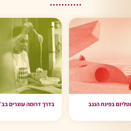
תצפית מרהיבה/סיור
סיור טעימות/השוק
כוב/”מרכב הנגב”/אוכל
העירוני/תצפית
משובח
מרהיבה/מדרחוב רינגלבל
מידע נוסף
מידע נוסף
טליזם בפינת הנגב
בדרך דרומה עוצרים בב״