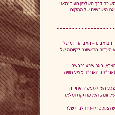
שיכה דרך השלטון העות’מאני
ר את השורשים של המקום
הם אבינו – האב הרוחני של
א העדות הראשונה לקיומה של
הארץ, באר שבע נכבשה
(אנז”ק). האנז”ק מציע חוויה
שבע היא למעשה היחידה
האימפריה העות’מאנית בכל 400 שנות שלטונה. היא מרתקת ומלאה
 האוסטרלי-ניו זילנדי שלה