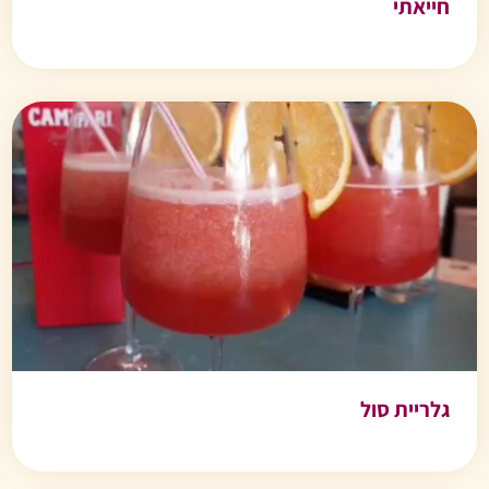
חייאתי
גלריית סול