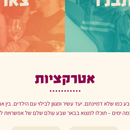
בלו
צאו
עת באטרקציות ואפשרויות
יש בבאר שבע סצנה ענפה ושו
עם הילדים. מוזיאונים
לילה. ברים, פאבים קונספ
, גן חיות, מוקדי טבע עירוני,
מסיבות, סיורים ליליים ומלא 
שקעים, שוק עירוני ומלא
לגלות את הממלכה השוקקת
חבי העיר. תרשו לעצמכם
החשיכה.
היות מופתעים.
אטרקציות
כמו שלא דמיינתם. יעד עשיר ומגוון לבילוי עם הילדים. בין אם 
מה ימים – תוכלו למצוא בבאר שבע עולם שלם של אפשרויות ל