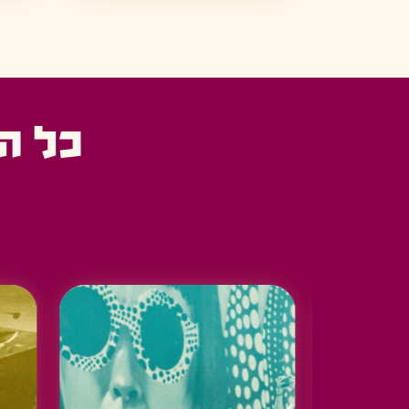
כל ה
מוזיאון הנגב/גלריות
מוטור סיטי