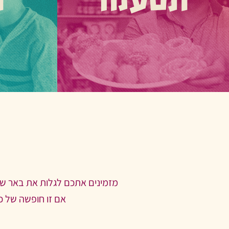
תטעמו
ת
הסצנה הקולינרית של באר שבע מושכת
באר שבע שופ
מבקרים רבים. תוכלו למצוא בה מוסדות
בילוי 
קולינריים בני 60 שנה, אוכל רחוב, מסעדות
אינטראקטיביים
עם מטעמים אותנטיים לצד מטבחי פיוז’ן
פארקים מו
עדכני ומגוון סיורי טעימות.
הפתעות בר
ל
מזמינים אתכם לגלות את באר שבע 
אם זו חופשה של כ