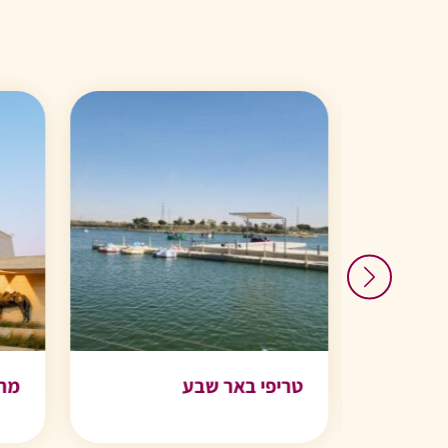
טריפי באר שבע
מדבריום- פארק חיות
מוזיאון סטרומה
מרכז מבקרים אנז”ק
לונדע- מוזיאון היל
מדברי
באר שבע