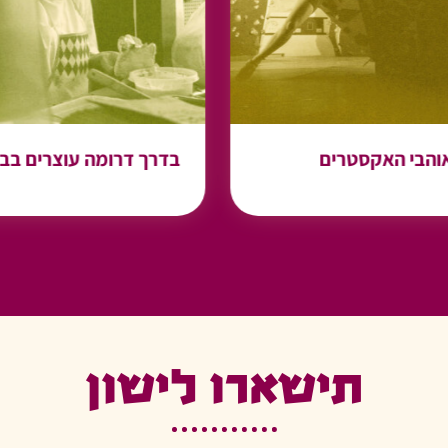
סיור טעימות/השוק
ים בנחל באר
העירוני/תצפית
 של הפועל באר
מרהיבה/מדרחוב רינגלבלום
שבע
מידע נוסף
דע נוסף
אקסטרים
בדרך דרומה עוצרים בב״ש
תישארו לישון