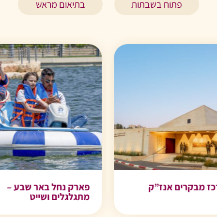
פתוח בשבתות
בתיאום מראש
דים של
צלמנייה
פאנקי מאנקי
פארק נחל באר שבע –
מדברי
מרכז 
מתגלגלים ושייט
מדבר
טי
באר א