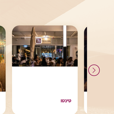
עתיקה
טינטו
חיי