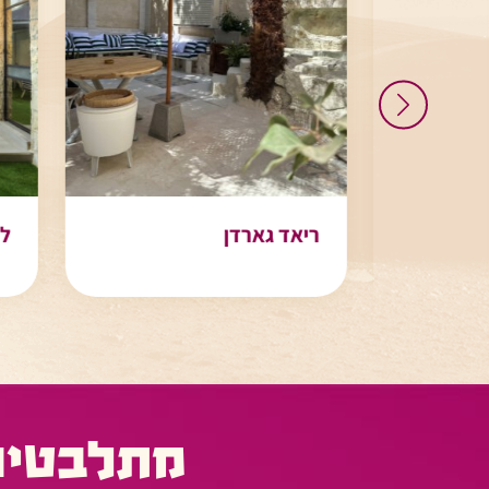
ריאד גארדן
לה 
מתלבטים