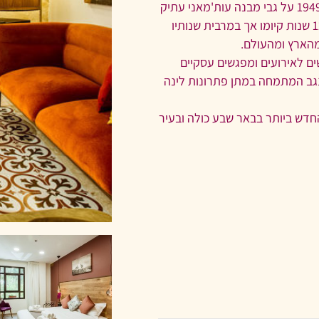
מלון הנגב ההיסטורי, הוא המלון הראשון שנפתח בבאר שבע בשנת 1949 על גבי מבנה עות'מאני עתיק
שהוקם בשנת 1909. המבנה ההיסטורי עבר גלגולים רבים לאורך 120 שנות קיומו אך במרבית שנותיו
מהארץ ומהעולם.
ים המשמשים לאירועים ומפגשים עסקיים
נגב המתמחה במתן פתרונות לינה
ק הישן והחדש ביותר בבאר שבע כולה ובעיר