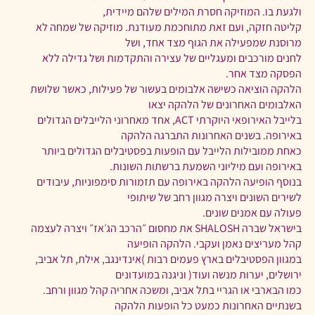
ולגעת בו. המוזיקה חסרת המילים שלהם מיידית,
קליטה חזקה, ועם זאת מתוחכמת מעודנת. מוזיקה של שמחה לא
מרוסנת שמפעילה את הגוף מצד אחד, ושל
לחנים מורכבים ומעגליים של עצירה והתקדמות ושל גדילה ללא
הפסקה מצד אחר.
הלהקה הוציאה כשישה אלבומים בעשור של פעילות, כאשר שלושת
האלבומים האחרונים של הלהקה יצאו
בלייבל האירופאי היוקרתי ACT, אחד מאחרוני הלייבלים הגדולים
באירופה. בשנים האחרונות התברגה הלהקה
כאחת ממובילות הלייבל עם הופעות בפסטיבלים הגדולים ביותר
באירופה ועם מיליוני השמעת ברשתות השונות.
בנוסף הופיעה הלהקה באירופה עם תזמורות סימפוניות, עיבודים
לשירים השונים ויצרה מגוון רחב של שיתופי
פעולה עם אמנים שונים.
בישראל שברה SHALOSH את מחסום ״הרכב הג׳אז״ ויצרה לעצמה
קהל מעריצים נאמן ועקבי. הלהקה הופיעה
במגוון הפסטיבלים בארץ פעמים רבות )אינדינגב, אילת, תל אביב,
ירושלים, יערות מנשה ועוד( וניגנה במועדונים
כמו הבארבי או הגריי בתל אביב, ומשכה אחריה קהל מגוון ורחב.
בשנתיים האחרונות כמעט כל הופעות הלהקה