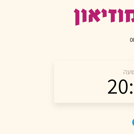
וזיאון
עה
20