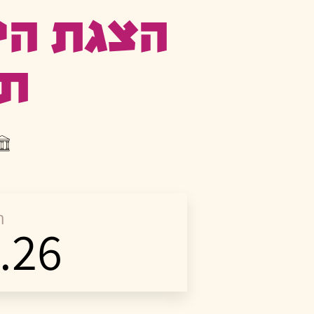
הצגת הי
תי
ר
.26