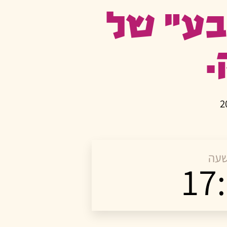
בע” של
.
עה
17