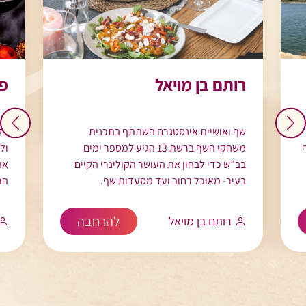
רותם בן מויאל
פז
שף ואושיית אינסטגרם השתתף בתכנית
בל
משחקי השף ברשת 13 הגיע למספר ימים
ול
בב”ש כדי לבחון את העושר הקולינרי הקיים
את
בעיר- מאוכל רחוב ועד מסעדות שף.
הר
להרחבה
רותם בן מויאל