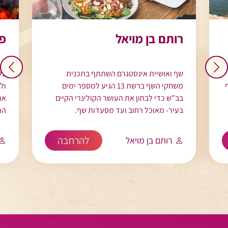
רותם בן מויאל
פז
שף ואושיית אינסטגרם השתתף בתכנית
בל
משחקי השף ברשת 13 הגיע למספר ימים
ול
בב”ש כדי לבחון את העושר הקולינרי הקיים
את
בעיר- מאוכל רחוב ועד מסעדות שף.
הר
להרחבה
רותם בן מויאל