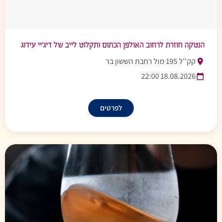
הנטקה חוזרת לרחוב האולפן הכתום ותקלוט לייב של דיג’יי עידוג
קק''ל 195 מול רחבת הששון בר
18.08.2026 22:00
לפרטים